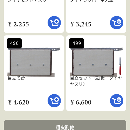
¥ 2,255
¥ 3,245
490
499
目立て台
目立セット（鋸板＋ダイヤ
ヤスリ）
¥ 4,620
¥ 6,600
粗皮削他