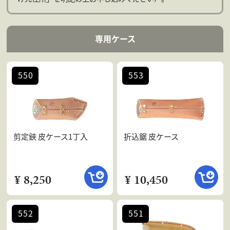
会社案内
よくある質問
専用ケース
お問合せ
個人情報保護方針
550
553
剪定鋏 皮ケース1丁入
折込鋸 皮ケース
¥ 8,250
¥ 10,450
552
551