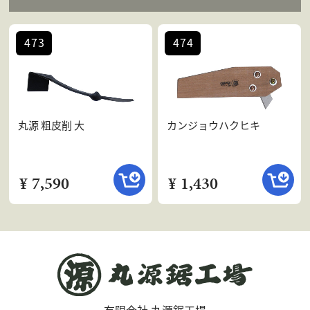
473
474
丸源 粗皮削 大
カンジョウハクヒキ
¥ 7,590
¥ 1,430