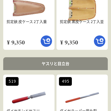
剪定鋏 皮ケース 2丁入重
剪定鋏 黒皮ケース 2丁入並
¥ 9,350
¥ 9,350
ヤスリと目立台
519
495
ダイヤモンドヤスリ
ダイヤラッパー甲丸型