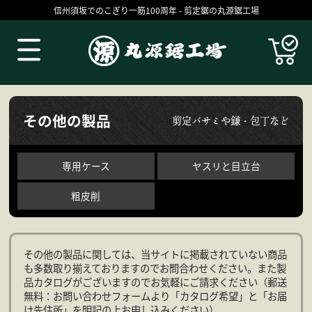
信州須坂でのこぎり一筋100周年 - 剪定鋸の丸源鋸工場
Products
その他の製品
剪定バサミや鎌・包丁など
専用ケース
ヤスリと目立台
粗皮削
その他の製品に関しては、当サイトに掲載されていない商品
も多数取り揃えておりますのでお問合わせください。また製
丸源の技
お買いものガイド
品カタログがございますのでお気軽にご請求ください（郵送
無料：お問い合わせフォームより「カタログ希望」と「お届
コラム
ブログ
け先住所」を明記の上お申し込みください）。